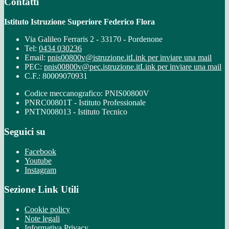
Contatti
Istituto Istruzione Superiore Federico Flora
Via Galileo Ferraris 2 - 33170 - Pordenone
Tel:
0434 030236
Email:
pnis00800v@istruzione.it
Link per inviare una mail
PEC:
pnis00800v@pec.istruzione.it
Link per inviare una mail
C.F.: 80009070931
Codice meccanografico: PNIS00800V
PNRC00801T - Istituto Professionale
PNTN008013 - Istituto Tecnico
Seguici su
Facebook
Youtube
Instagram
Sezione Link Utili
Cookie policy
Note legali
Informativa Privacy