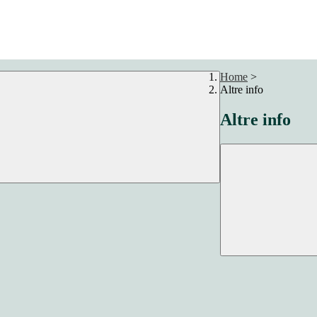
Home
>
Altre info
Altre info