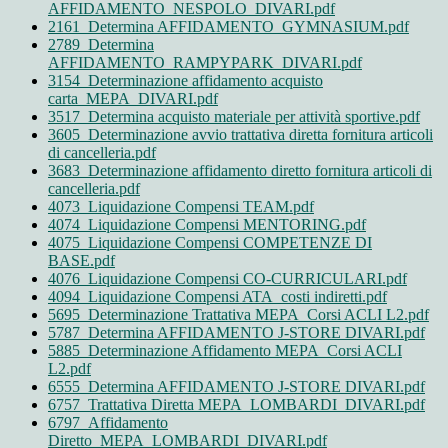
AFFIDAMENTO_NESPOLO_DIVARI.pdf
2161_Determina AFFIDAMENTO_GYMNASIUM.pdf
2789_Determina
AFFIDAMENTO_RAMPYPARK_DIVARI.pdf
3154_Determinazione affidamento acquisto
carta_MEPA_DIVARI.pdf
3517_Determina acquisto materiale per attività sportive.pdf
3605_Determinazione avvio trattativa diretta fornitura articoli
di cancelleria.pdf
3683_Determinazione affidamento diretto fornitura articoli di
cancelleria.pdf
4073_Liquidazione Compensi TEAM.pdf
4074_Liquidazione Compensi MENTORING.pdf
4075_Liquidazione Compensi COMPETENZE DI
BASE.pdf
4076_Liquidazione Compensi CO-CURRICULARI.pdf
4094_Liquidazione Compensi ATA_costi indiretti.pdf
5695_Determinazione Trattativa MEPA_Corsi ACLI L2.pdf
5787_Determina AFFIDAMENTO J-STORE DIVARI.pdf
5885_Determinazione Affidamento MEPA_Corsi ACLI
L2.pdf
6555_Determina AFFIDAMENTO J-STORE DIVARI.pdf
6757_Trattativa Diretta MEPA_LOMBARDI_DIVARI.pdf
6797_Affidamento
Diretto_MEPA_LOMBARDI_DIVARI.pdf