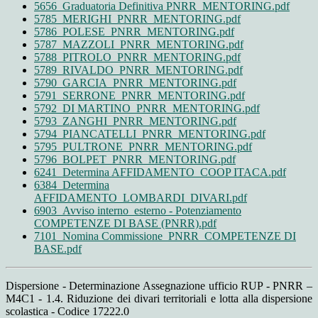
5656_Graduatoria Definitiva PNRR_MENTORING.pdf
5785_MERIGHI_PNRR_MENTORING.pdf
5786_POLESE_PNRR_MENTORING.pdf
5787_MAZZOLI_PNRR_MENTORING.pdf
5788_PITROLO_PNRR_MENTORING.pdf
5789_RIVALDO_PNRR_MENTORING.pdf
5790_GARCIA_PNRR_MENTORING.pdf
5791_SERRONE_PNRR_MENTORING.pdf
5792_DI MARTINO_PNRR_MENTORING.pdf
5793_ZANGHI_PNRR_MENTORING.pdf
5794_PIANCATELLI_PNRR_MENTORING.pdf
5795_PULTRONE_PNRR_MENTORING.pdf
5796_BOLPET_PNRR_MENTORING.pdf
6241_Determina AFFIDAMENTO_COOP ITACA.pdf
6384_Determina
AFFIDAMENTO_LOMBARDI_DIVARI.pdf
6903_Avviso interno_esterno - Potenziamento
COMPETENZE DI BASE (PNRR).pdf
7101_Nomina Commissione_PNRR_COMPETENZE DI
BASE.pdf
Dispersione - Determinazione Assegnazione ufficio RUP - PNRR –
M4C1 - 1.4. Riduzione dei divari territoriali e lotta alla dispersione
scolastica - Codice 17222.0