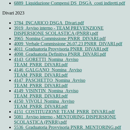
6889_Liquidazione Compensi DS_DSGA_costi indiretti.pdf
Divari 2023
3784_INCARICO DSGA_Divari.pdf
3919_Avviso interno - TEAM PREVENZIONE
DISPERSIONE SCOLASTICA (PNRR).pdf
3965_Nomina Commissione PNRR_DIVARI.pdf
4009_Verbale Commissione 26.07.23 PNRR_DIVARI.pdf
4011_Graduatoria Provvisoria PNRR_DIVARI.pdf
4098_Graduatoria Definitiva PNRR_DIVARI.pdf
4143_GORETTI_Nomina_Avviso
TEAM_PNRR_DIVARI.pdf
4146_GALGANO_Nomina_Avviso
TEAM_PNRR_DIVARI.pdf
4147_PASCHETTO_Nomina_Avviso
TEAM_PNRR_DIVARI.pdf
4149_VISINTIN_Nomina_Avviso
TEAM_PNRR_DIVARI.pdf
4150_VIVOLI_Nomina_Avviso
TEAM_PNRR_DIVARI.pdf
4151_COSTITUZIONE TEAM_PNRR_DIVARI.pdf
5081_Avviso interno - MENTORING DISPERSIONE
SCOLASTICA (PNRR).pdf
5536_Graduatoria Provvisoria PNRR_MENTORING.pdf