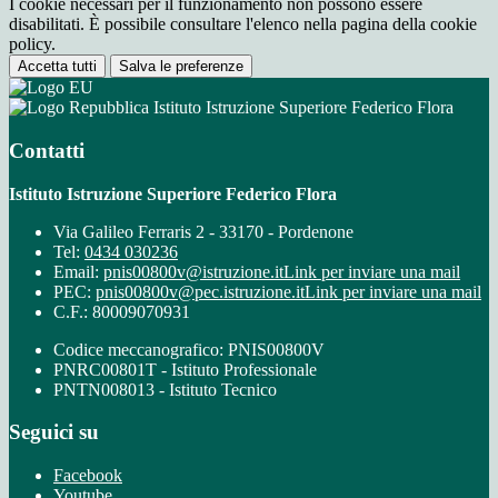
I cookie necessari per il funzionamento non possono essere
disabilitati. È possibile consultare l'elenco nella pagina della cookie
policy.
Accetta tutti
Salva le preferenze
Istituto Istruzione Superiore Federico Flora
Contatti
Istituto Istruzione Superiore Federico Flora
Via Galileo Ferraris 2 - 33170 - Pordenone
Tel:
0434 030236
Email:
pnis00800v@istruzione.it
Link per inviare una mail
PEC:
pnis00800v@pec.istruzione.it
Link per inviare una mail
C.F.: 80009070931
Codice meccanografico: PNIS00800V
PNRC00801T - Istituto Professionale
PNTN008013 - Istituto Tecnico
Seguici su
Facebook
Youtube