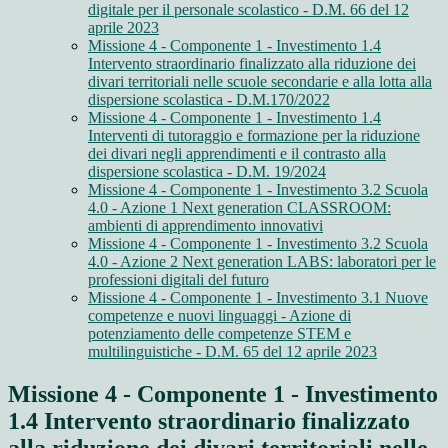
digitale per il personale scolastico - D.M. 66 del 12
aprile 2023
Missione 4 - Componente 1 - Investimento 1.4
Intervento straordinario finalizzato alla riduzione dei
divari territoriali nelle scuole secondarie e alla lotta alla
dispersione scolastica - D.M.170/2022
Missione 4 - Componente 1 - Investimento 1.4
Interventi di tutoraggio e formazione per la riduzione
dei divari negli apprendimenti e il contrasto alla
dispersione scolastica - D.M. 19/2024
Missione 4 - Componente 1 - Investimento 3.2 Scuola
4.0 - Azione 1 Next generation CLASSROOM:
ambienti di apprendimento innovativi
Missione 4 - Componente 1 - Investimento 3.2 Scuola
4.0 - Azione 2 Next generation LABS: laboratori per le
professioni digitali del futuro
Missione 4 - Componente 1 - Investimento 3.1 Nuove
competenze e nuovi linguaggi - Azione di
potenziamento delle competenze STEM e
multilinguistiche - D.M. 65 del 12 aprile 2023
Missione 4 - Componente 1 - Investimento
1.4 Intervento straordinario finalizzato