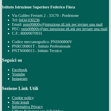
Istituto Istruzione Superiore Federico Flora
Via Galileo Ferraris 2 - 33170 - Pordenone
Tel:
0434 030236
Email:
pnis00800v@istruzione.it
Link per inviare una mail
PEC:
pnis00800v@pec.istruzione.it
Link per inviare una mail
C.F.: 80009070931
Codice meccanografico: PNIS00800V
PNRC00801T - Istituto Professionale
PNTN008013 - Istituto Tecnico
Seguici su
Facebook
Youtube
Instagram
Sezione Link Utili
Cookie policy
Note legali
Informativa Privacy