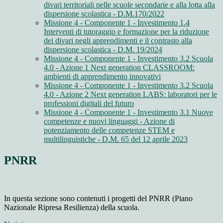
divari territoriali nelle scuole secondarie e alla lotta alla
dispersione scolastica - D.M.170/2022
Missione 4 - Componente 1 - Investimento 1.4
Interventi di tutoraggio e formazione per la riduzione
dei divari negli apprendimenti e il contrasto alla
dispersione scolastica - D.M. 19/2024
Missione 4 - Componente 1 - Investimento 3.2 Scuola
4.0 - Azione 1 Next generation CLASSROOM:
ambienti di apprendimento innovativi
Missione 4 - Componente 1 - Investimento 3.2 Scuola
4.0 - Azione 2 Next generation LABS: laboratori per le
professioni digitali del futuro
Missione 4 - Componente 1 - Investimento 3.1 Nuove
competenze e nuovi linguaggi - Azione di
potenziamento delle competenze STEM e
multilinguistiche - D.M. 65 del 12 aprile 2023
PNRR
In questa sezione sono contenuti i progetti del PNRR (Piano
Nazionale Ripresa Resilienza) della scuola.