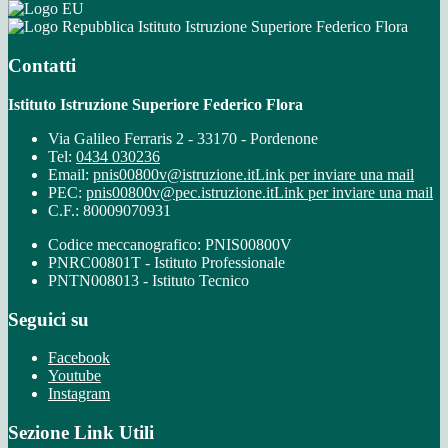
Istituto Istruzione Superiore Federico Flora
Contatti
Istituto Istruzione Superiore Federico Flora
Via Galileo Ferraris 2 - 33170 - Pordenone
Tel:
0434 030236
Email:
pnis00800v@istruzione.it
Link per inviare una mail
PEC:
pnis00800v@pec.istruzione.it
Link per inviare una mail
C.F.: 80009070931
Codice meccanografico: PNIS00800V
PNRC00801T - Istituto Professionale
PNTN008013 - Istituto Tecnico
Seguici su
Facebook
Youtube
Instagram
Sezione Link Utili