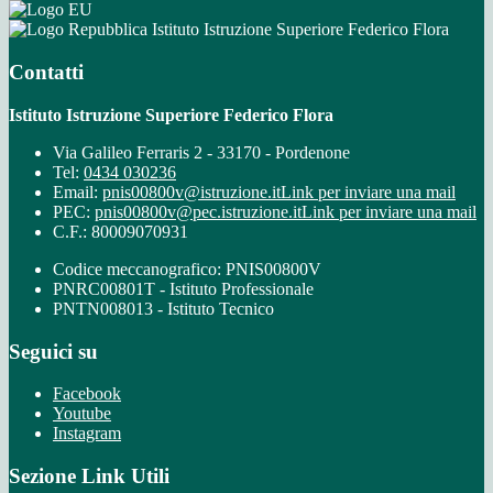
Istituto Istruzione Superiore Federico Flora
Contatti
Istituto Istruzione Superiore Federico Flora
Via Galileo Ferraris 2 - 33170 - Pordenone
Tel:
0434 030236
Email:
pnis00800v@istruzione.it
Link per inviare una mail
PEC:
pnis00800v@pec.istruzione.it
Link per inviare una mail
C.F.: 80009070931
Codice meccanografico: PNIS00800V
PNRC00801T - Istituto Professionale
PNTN008013 - Istituto Tecnico
Seguici su
Facebook
Youtube
Instagram
Sezione Link Utili