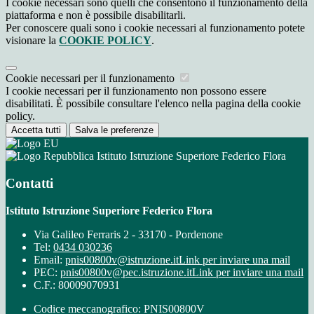
I cookie necessari sono quelli che consentono il funzionamento della
piattaforma e non è possibile disabilitarli.
Per conoscere quali sono i cookie necessari al funzionamento potete
visionare la
COOKIE POLICY
.
Cookie necessari per il funzionamento
I cookie necessari per il funzionamento non possono essere
disabilitati. È possibile consultare l'elenco nella pagina della cookie
policy.
Accetta tutti
Salva le preferenze
Istituto Istruzione Superiore Federico Flora
Contatti
Istituto Istruzione Superiore Federico Flora
Via Galileo Ferraris 2 - 33170 - Pordenone
Tel:
0434 030236
Email:
pnis00800v@istruzione.it
Link per inviare una mail
PEC:
pnis00800v@pec.istruzione.it
Link per inviare una mail
C.F.: 80009070931
Codice meccanografico: PNIS00800V