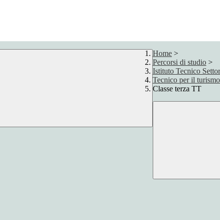
Home
>
Percorsi di studio
>
Istituto Tecnico Sett
Tecnico per il turismo
Classe terza TT