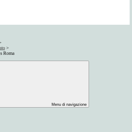
>
ato
>
tas Roma
Menu di navigazione